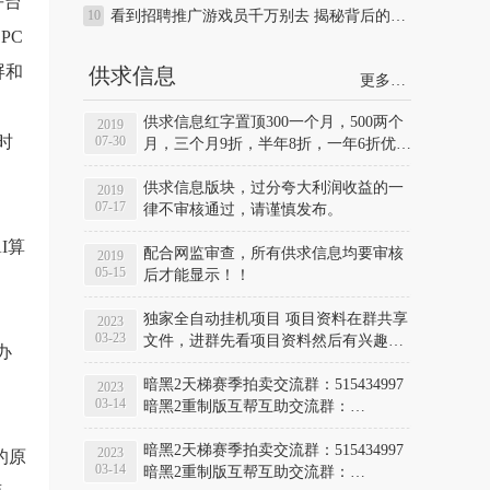
平台
看到招聘推广游戏员千万别去 揭秘背后的坑爹之处和推广手段
PC
屏和
供求信息
更多…
供求信息红字置顶300一个月，500两个
2019
时
07-30
月，三个月9折，半年8折，一年6折优
惠，需要置顶联系QQ：813220639 ，
QQ：38798955
供求信息版块，过分夸大利润收益的一
2019
07-17
律不审核通过，请谨慎发布。
I算
配合网监审查，所有供求信息均要审核
2019
05-15
后才能显示！！
独家全自动挂机项目 项目资料在群共享
2023
03-23
文件，进群先看项目资料然后有兴趣的
办
联系管理 QQ群号: 868399266
暗黑2天梯赛季拍卖交流群：515434997
2023
03-14
暗黑2重制版互帮互助交流群：
565845560
暗黑2天梯赛季拍卖交流群：515434997
2023
的原
03-14
暗黑2重制版互帮互助交流群：