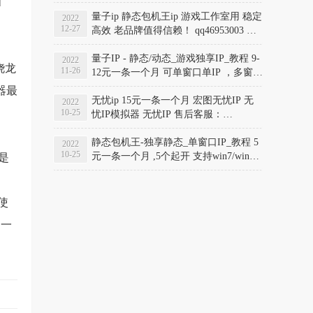
画
565845560
量子ip 静态包机王ip 游戏工作室用 稳定
2022
12-27
高效 老品牌值得信赖！ qq46953003 官
网www.liangzlip.com
量子IP - 静态/动态_游戏独享IP_教程 9-
2022
骁龙
11-26
12元一条一个月 可单窗口单IP ，多窗口
单IP 量子加速器支持自助 注册 自助购
器最
买 注册账号: www.liangzlip.com qq
无忧ip 15元一条一个月 宏图无忧IP 无
2022
10-25
46953003
忧IP模拟器 无忧IP 售后客服：
329939780 官网:
http://329939780.wuyoudl.cn/ 教程/下
静态包机王-独享静态_单窗口IP_教程 5
2022
10-25
载：www.runxin.run/wuyouip/
元一条一个月 ,5个起开 支持win7/win10
是
客户端下载 支持后台自己换节点 支持
后台自己换地区 开卡/售后：329939780
教程/下载：www.runxin.run/baojiwang
使
，一