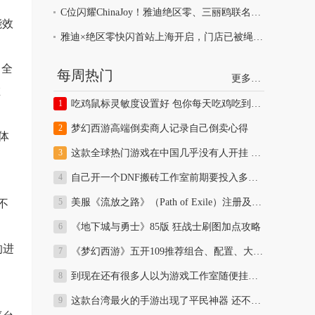
C位闪耀ChinaJoy！雅迪绝区零、三丽鸥联名款全平台爆单
能效
雅迪×绝区零快闪首站上海开启，门店已被绳匠挤满
。全
每周热门
更多…
在
吃鸡鼠标灵敏度设置好 包你每天吃鸡吃到饱！
梦幻西游高端倒卖商人记录自己倒卖心得
I体
这款全球热门游戏在中国几乎没有人开挂 全球开挂比例最低
自己开一个DNF搬砖工作室前期要投入多少资金多久可以回本分析
美服《流放之路》（Path of Exile）注册及安装教程
不
《地下城与勇士》85版 狂战士刷图加点攻略
的进
《梦幻西游》五开109推荐组合、配置、大型活动、副本及日常攻略
到现在还有很多人以为游戏工作室随便挂机就能月入上万
这款台湾最火的手游出现了平民神器 还不赶紧囤一波赚大钱？效果完爆同等武器