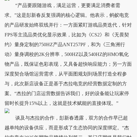
“产品要跟随游戏，满足运营，更要满足消费者需
求。”这是彭新春反复强调的核心逻辑。他表示，蚂蚁电竞
的产品研发始终双线并行：一方面紧盯游戏品类迭代，针对
FPS等主流品类优化显示效果，比如为《CS2》和《无畏契
约》量身定制的750HZ产品ANT257PF，和为《三角洲行
动》量身调校的2K分辨率，500HZ以及540HZ的HMO氧化
物产品，既保证色彩表现，又具备超快响应能力；另一方面
深度契合场馆运营需求，从平面图规划到场景打造全程参
与，此次新店设备正是基于杰拉电竞的经营数据定制的方
案。“杰拉的门店运营数据告诉我们，好的设备能让玩家停
留时长提升15%以上，这就是技术赋能的直接体现。”
谈及与杰拉的合作，彭新春透露，双方的合作早已超
越单纯的设备供应，而是形成了生态协同的深度绑定。“杰