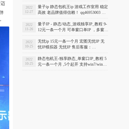
565845560
’迈
量子ip 静态包机王ip 游戏工作室用 稳定
2022
12-27
伴
高效 老品牌值得信赖！ qq46953003 官
网www.liangzlip.com
”
量子IP - 静态/动态_游戏独享IP_教程 9-
2022
11-26
12元一条一个月 可单窗口单IP ，多窗口
单IP 量子加速器支持自助 注册 自助购
买 注册账号: www.liangzlip.com qq
无忧ip 15元一条一个月 宏图无忧IP 无
2022
10-25
46953003
忧IP模拟器 无忧IP 售后客服：
329939780 官网:
http://329939780.wuyoudl.cn/ 教程/下
静态包机王-独享静态_单窗口IP_教程 5
2022
10-25
载：www.runxin.run/wuyouip/
元一条一个月 ,5个起开 支持win7/win10
客户端下载 支持后台自己换节点 支持
后台自己换地区 开卡/售后：329939780
教程/下载：www.runxin.run/baojiwang