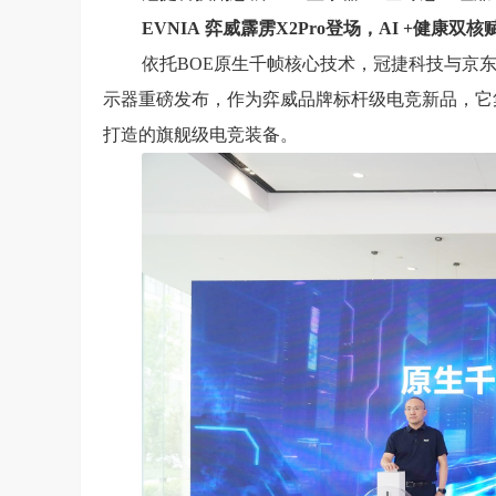
EVNIA
弈威霹雳
X
2
Pro
登场，
AI +
健康双核
依托BOE原生千帧核心技术，冠捷科技与京东方联合
示器重磅发布，作为弈威品牌标杆级电竞新品，它
打造的旗舰级电竞装备。