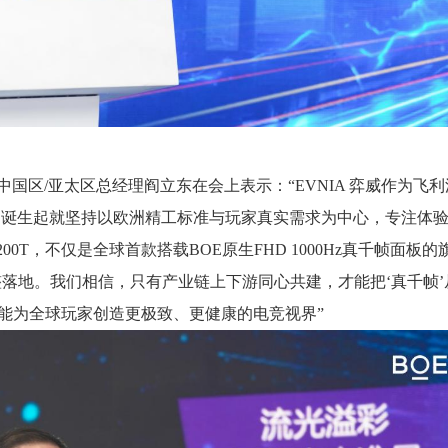
国区/亚太区总经理阎立东在会上表示：“EVNIA 弈威作为飞利
，自诞生起就坚持以欧洲精工标准与玩家真实需求为中心，专注体
200T，不仅是全球首款搭载BOE原生FHD 1000Hz真千帧面板的
整落地。我们相信，只有产业链上下游同心共建，才能把‘真千帧’
能为全球玩家创造更极致、更健康的电竞视界”