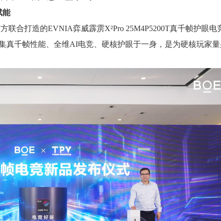
赋能
打造的EVNIA弈威霹雳X²Pro 25M4P5200T真千帧护眼电
集真千帧性能、全维AI电竞、硬核护眼于一身，是为硬核玩家量