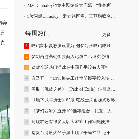
2026 ChinaJoy骁龙主题馆盛大启幕，“集你所爱”解锁未来数字娱乐体验
C位闪耀ChinaJoy！雅迪绝区零、三丽鸥联名款全平台爆单
布会
每周热门
研
更多…
以真
吃鸡鼠标灵敏度设置好 包你每天吃鸡吃到饱！
梦幻西游高端倒卖商人记录自己倒卖心得
这款全球热门游戏在中国几乎没有人开挂 全球开挂比例最低
自己开一个DNF搬砖工作室前期要投入多少资金多久可以回本分析
美服《流放之路》（Path of Exile）注册及安装教程
《地下城与勇士》85版 狂战士刷图加点攻略
《梦幻西游》五开109推荐组合、配置、大型活动、副本及日常攻略
到现在还有很多人以为游戏工作室随便挂机就能月入上万
这款台湾最火的手游出现了平民神器 还不赶紧囤一波赚大钱？效果完爆同等武器