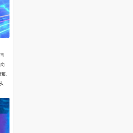
浦
验向
旗舰
从