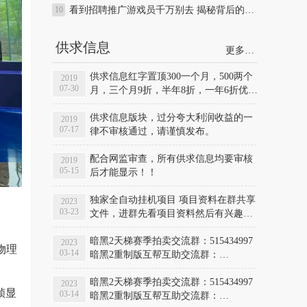
看到招聘推广游戏员千万别去 揭秘背后的坑爹之处和推广手段
供求信息
更多…
供求信息红字置顶300一个月，500两个
2019
07-30
月，三个月9折，半年8折，一年6折优
惠，需要置顶联系QQ：813220639 ，
QQ：38798955
供求信息版块，过分夸大利润收益的一
2019
07-17
律不审核通过，请谨慎发布。
配合网监审查，所有供求信息均要审核
2019
05-15
后才能显示！！
独家全自动挂机项目 项目资料在群共享
2023
03-23
文件，进群先看项目资料然后有兴趣的
联系管理 QQ群号: 868399266
暗黑2天梯赛季拍卖交流群：515434997
2023
物理
03-14
暗黑2重制版互帮互助交流群：
565845560
暗黑2天梯赛季拍卖交流群：515434997
2023
帧显
03-14
暗黑2重制版互帮互助交流群：