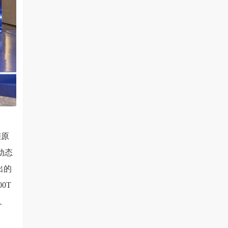
帧原
动态
出的
0T
实、