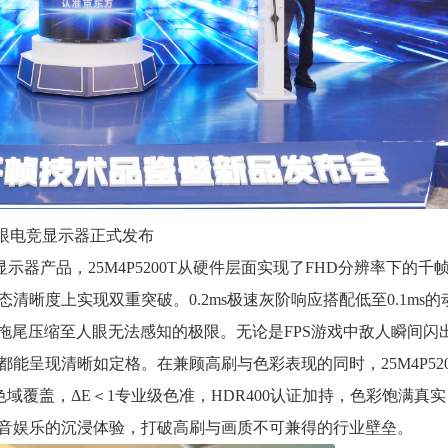
千帧护眼电竞显示器正式发布
显示器产品，25M4P5200T从硬件层面实现了FHD分辨率下的千
晰度上实现双重突破。0.2ms极速灰阶响应搭配低至0.1ms的
动拖尾压缩至人眼无法感知的极限。无论是FPS游戏中敌人瞬间闪
呈现清晰如定格。在兼顾高刷与色彩表现的同时，25M4P520
-P3高色域覆盖，ΔE＜1专业级色准，HDR400认证加持，色彩饱满真
音娱乐的沉浸体验，打破高刷与画质不可兼得的行业壁垒。