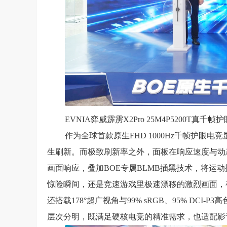
EVNIA弈威霹雳X2Pro 25M4P5200T真
作为全球首款原生FHD 1000Hz千帧护眼电竞
生刷新。而极致刷新率之外，面板在响应速度与动态清
画面响应，叠加BOE专属BLMB插黑技术，将运
惊险瞬间，还是竞速游戏里极速漂移的激烈画面，都能
还搭载178°超广视角与99% sRGB、95% DCI
层次分明，既满足硬核电竞的精准需求，也适配影