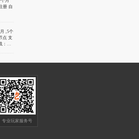
一个月
注册 自
 ,5个
节点 支
下载：
专业玩家服务号