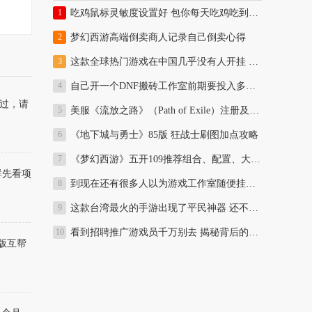
吃鸡鼠标灵敏度设置好 包你每天吃鸡吃到饱！
梦幻西游高端倒卖商人记录自己倒卖心得
这款全球热门游戏在中国几乎没有人开挂 全球开挂比例最低
自己开一个DNF搬砖工作室前期要投入多少资金多久可以回本分析
过，请
美服《流放之路》（Path of Exile）注册及安装教程
《地下城与勇士》85版 狂战士刷图加点攻略
《梦幻西游》五开109推荐组合、配置、大型活动、副本及日常攻略
群先看项
到现在还有很多人以为游戏工作室随便挂机就能月入上万
这款台湾最火的手游出现了平民神器 还不赶紧囤一波赚大钱？效果完爆同等武器
看到招聘推广游戏员千万别去 揭秘背后的坑爹之处和推广手段