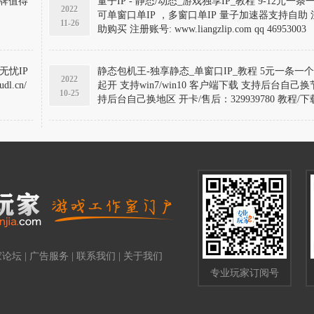
量子IP - 静态/动态_游戏独享IP_教程 9-12元一条
2022
可单窗口单IP ，多窗口单IP 量子加速器支持自助 
11-26
助购买 注册账号: www.liangzlip.com qq 46953003
无忧IP
静态包机王-独享静态_单窗口IP_教程 5元一条一个月
2022
dl.cn/
起开 支持win7/win10 客户端下载 支持后台自己换
10-25
持后台自己换地区 开卡/售后：329939780 教程/
www.runxin.run/baojiwang
家论坛
|
广告服务
|
联系我们
|
关于我们
专业玩家订阅号