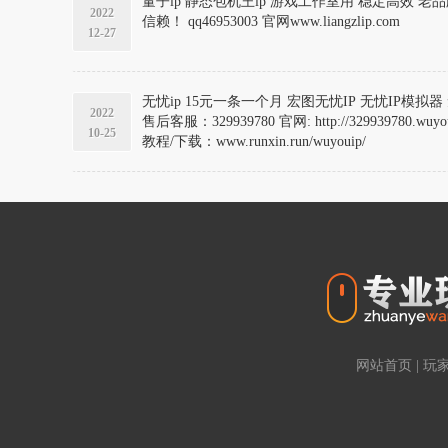
量子ip 静态包机王ip 游戏工作室用 稳定高效 老品牌值得
2022
信赖！ qq46953003 官网www.liangzlip.com
12-27
无忧ip 15元一条一个月 宏图无忧IP 无忧IP模拟器 
2022
售后客服：329939780 官网: http://329939780.wuyou
10-25
教程/下载：www.runxin.run/wuyouip/
网站首页
|
玩